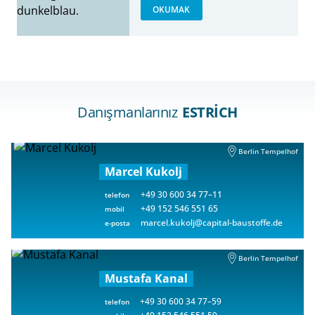
OKUMAK
Danışmanlarınız
ESTRICH
Berlin Tempelhof
Marcel Kukolj
+49 30 600 34 77–11
telefon
+49 152 546 551 65
mobil
marcel.kukolj@capital-baustoffe.de
e-posta
Berlin Tempelhof
Mustafa Kanal
+49 30 600 34 77–59
telefon