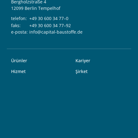
Bergholzstraße 4
12099 Berlin Tempelhof
telefon:
+49 30 600 34 77–0
faks:
+49 30 600 34 77–92
e-posta:
info@capital-baustoffe.de
Ürünler
Kariyer
Hizmet
Şirket
Konumlar
Kontak
Rehber
Bizi takip edin