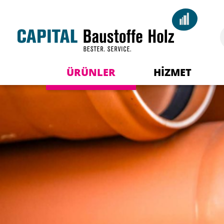
ÜRÜNLER
HIZMET
Danışmanlarınız
Yapı ma
Teslimat lojistiği
A
İndirilenler