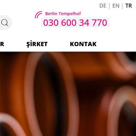
DE
EN
TR
Berlin Tempelhof
030 600 34 770
ER
ŞIRKET
KONTAK
Şirket
Ekibimiz