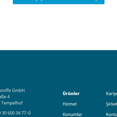
stoffe GmbH
Ürünler
Kariy
aße 4
n Tempelhof
Hizmet
Şirke
 30 600 34 77–0
Konumlar
Kont