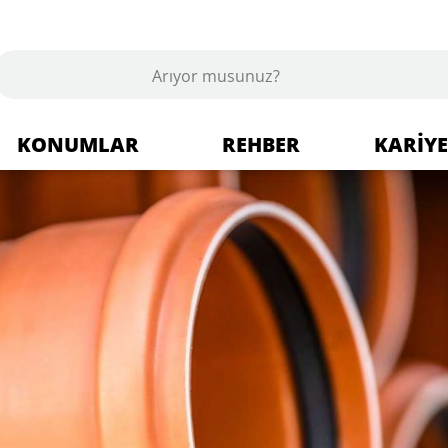
KONUMLAR
REHBER
KARIY
Berlin Tempelhof
lzemeleri + Uzman dükkanı
Dallgow-Döberitz
hşap + Ahşap ürünleri