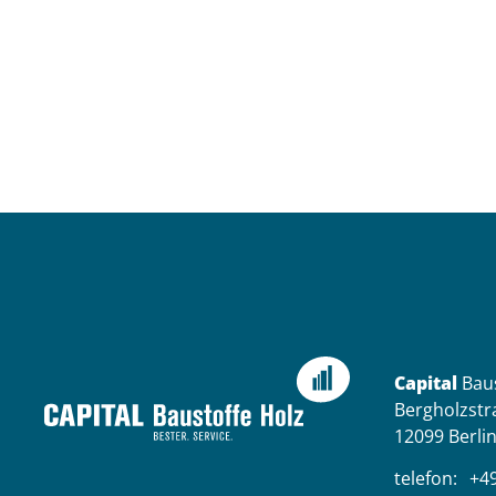
Capital
Bau
Bergholzstr
12099 Berli
telefon:
+49