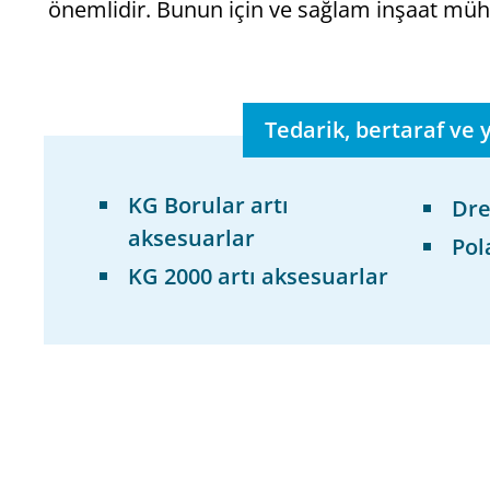
önemlidir. Bunun için ve sağlam inşaat mühen
Tedarik, bertaraf ve 
KG Borular artı
Dre
aksesuarlar
Pol
KG 2000 artı aksesuarlar