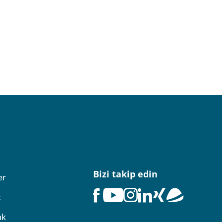
Bizi takip edin
er
t
ak