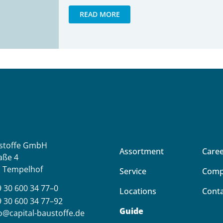
READ MORE
stoffe GmbH
Assortment
Care
aße 4
n Tempelhof
Service
Comp
 30 600 34 77–0
Locations
Cont
 30 600 34 77–92
Guide
o@capital-baustoffe.de