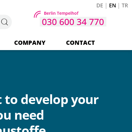
DE
EN
TR
Berlin Tempelhof
030 600 34 770
COMPANY
CONTACT
Company
Our team
t to develop your
you need
ustoffe.