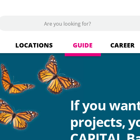
LOCATIONS
GUIDE
CAREER
s
Berlin Tempelhof
Building materials + Market
ics
Dallgow-Döberitz
If you wan
Wood + Wood products
projects, 
CAPITAL Ba