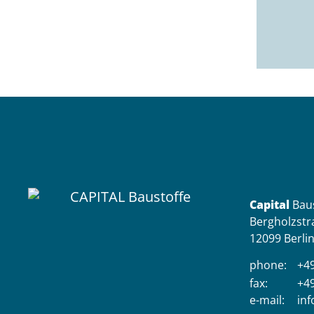
Capital
Bau
Bergholzstr
12099 Berli
phone:
+49
fax:
+49
e-mail:
inf