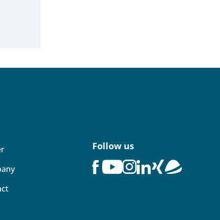
Follow us
er
any
act